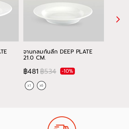
ATE
จานกลมก้นลึก DEEP PLATE
ชาม RI
21.0 CM.
฿491
฿481
฿534
-10%