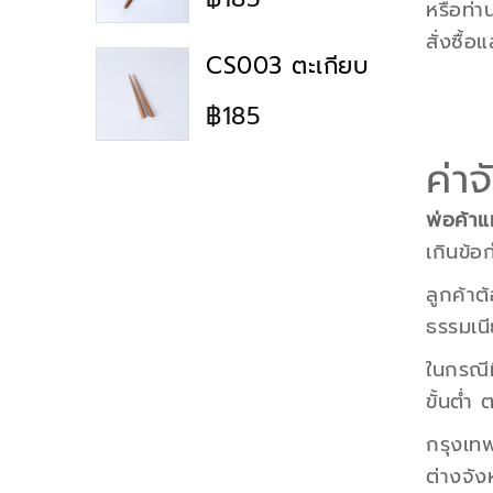
หรือท่า
สั่งซื้
CS003 ตะเกียบ
฿185
ค่าจ
พ่อค้าแม
เกินข้อก
ลูกค้าต
ธรรมเนี
ในกรณีท
ขั้นต่ำ
กรุงเท
ต่างจัง