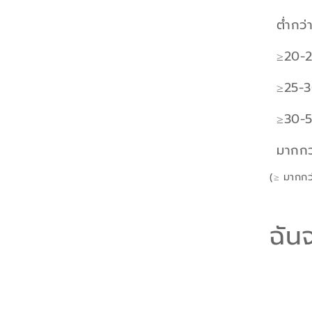
ต่ำกว่
≥20-2
≥25-3
≥30-5
มากกว
(≥ มากกว่
ฉันจ