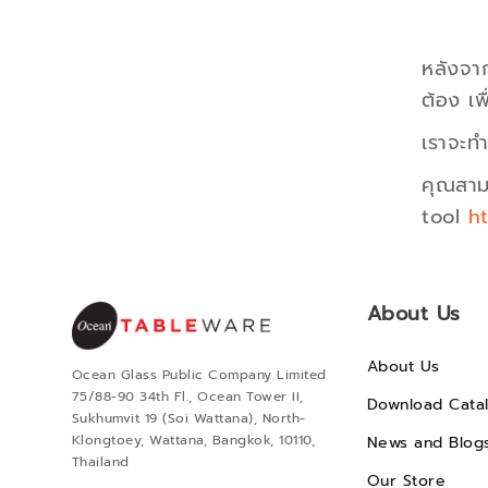
หลังจาก
ต้อง
เพื
เราจะทำ
คุณสาม
tool
h
About Us
About Us
Ocean Glass Public Company Limited
75/88-90 34th Fl., Ocean Tower II,
Download Cata
Sukhumvit 19 (Soi Wattana), North-
Klongtoey, Wattana, Bangkok, 10110,
News and Blog
Thailand
Our Store