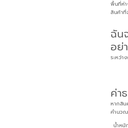
พื้นที่ห
สินค้าท
ฉันจ
อย่
ระหว่า
ค่า
หากสินค
คำนวณขึ
น้ำหนั