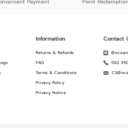
onvenient Payment
Point Redemptio
Information
Contact 
Returns & Refunds
@ocean
logs
FAQ
062 39
s
Terms & Conditions
CS@oce
Privacy Policy
Privacy Notice