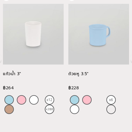
แก้วน้ำ 3"
ถ้วยหู 3.5"
฿264
฿228