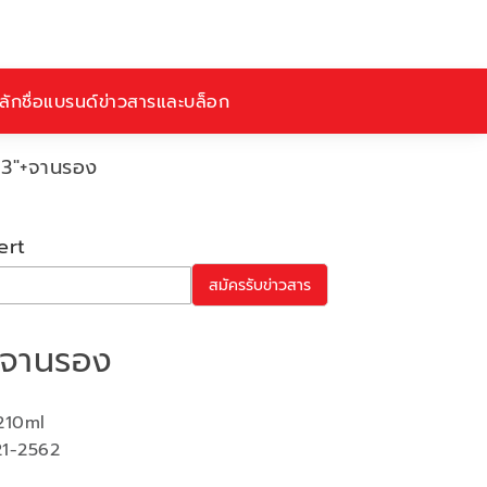
ักชื่อ
แบรนด์
ข่าวสารและบล็อก
 3"+จานรอง
ert
สมัครรับข่าวสาร
+จานรอง
210ml
21-2562