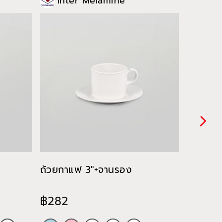
Inter Melamine
Int
ถ้วยกาแฟ 3"+จานรอง
ชุดกาแ
฿282
฿480