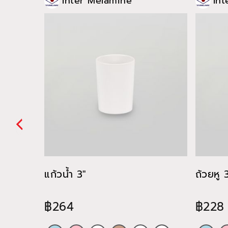
Inter Melamine
Int
แก้วน้ำ 3"
ถ้วยหู 
฿264
฿228