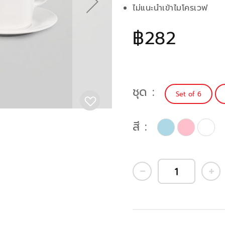
ไม่แนะนำเข้าไมโครเวฟ
฿282
ชุด
Set of 6
สี