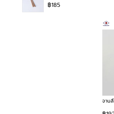
฿185
จานล
฿19