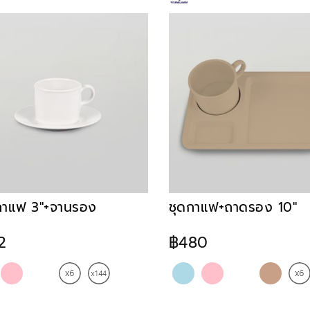
กาแฟ 3"+จานรอง
ชุดกาแฟ+ถาดรอง 10"
2
฿480