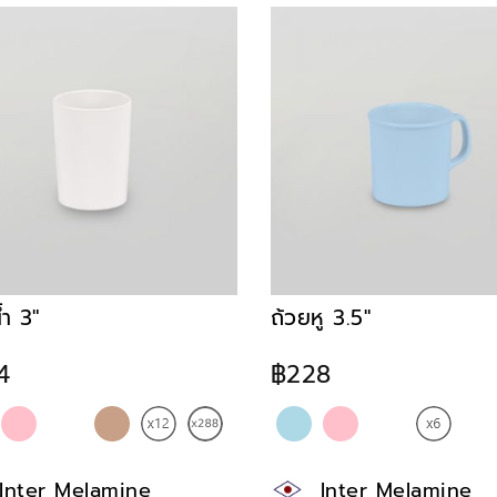
้ำ 3"
ถ้วยหู 3.5"
4
฿228
Inter Melamine
Inter Melamine