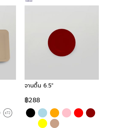
จานตื้น 6.5"
฿288