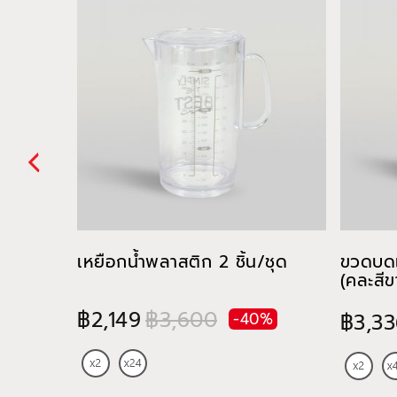
เหยือกน้ำพลาสติก 2 ชิ้น/ชุด
ขวดบดเ
(คละสี
฿2,149
฿3,600
-40%
฿3,33