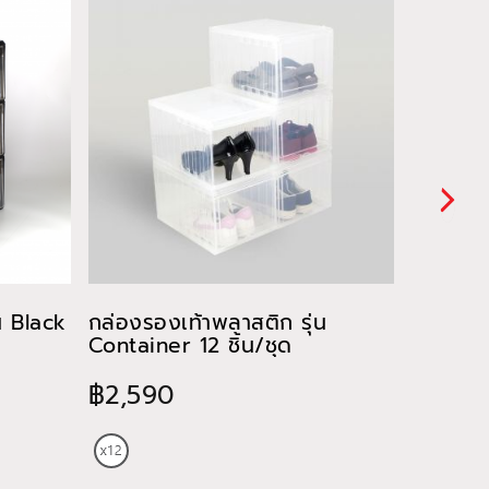
น Black
กล่องรองเท้าพลาสติก รุ่น
กล่องรอ
Container 12 ชิ้น/ชุด
Panoram
฿2,590
฿550