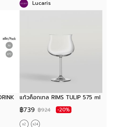
Lucaris
DRINK
แก้วค็อกเทล RIMS TULIP 575 ml
฿739
฿924
-20%