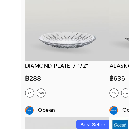
DIAMOND PLATE 7 1/2"
ALASKA
฿288
฿636
Ocean
O