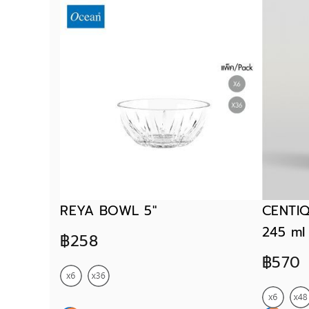
REYA BOWL 5"
CENTI
245 ml
฿258
฿570