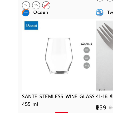
Ocean
Tw
SANTE STEMLESS WINE GLASS
41-18 ส
455 ml
฿59
฿