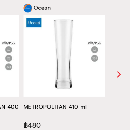
Ocean
Oce
TAN 400
METROPOLITAN 410 ml
METROP
฿480
฿522