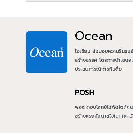
Ocean
โอเชียน ส่งมอบความรื่นรม
สร้างสรรค์ โดยการนำเสนอเคร
ประสบการณ์การกินดื่ม
POSH
พอช ตอบโจทย์ไลฟ์สไตล์คนรุ่
สร้างแรงบันดาลใจในทุกๆ วั