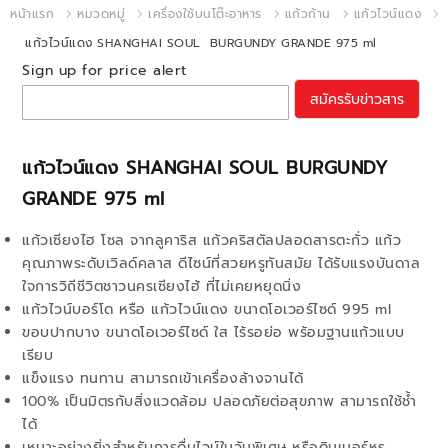
หน้าแรก
หมวดหมู่
เครื่องใช้บนโต๊ะอาหาร
แก้วก้าน
แก้วไวน์แดง
แก้วไวน์แดง SHANGHAI SOUL BURGUNDY GRANDE 975 ml
Sign up for price alert
สมัครรับข่าวสาร
แก้วไวน์แดง SHANGHAI SOUL BURGUNDY
GRANDE 975 ml
แก้วเซียงไฮ โซล จากลูคาริส แก้วคริสตัลปลอดสารตะกั่ว แก้ว
คุณภาพระดับเวิลด์คลาส ดีไซน์ที่สวยหรูทันสมัย ได้รับแรงบันดาล
ใจการวิถีชีวิตชาวนครเซียงไฮ้ ที่ไม่เคยหยุดนิ่ง
แก้วไวน์บอร์โด หรือ แก้วไวน์แดง ขนาดโอเวอร์ไซด์ 995 ml
ขอบปากบาง ขนาดโอเวอร์ไซด์ ใส ไร้รอย่อ พร้อมฐานแก้วแบบ
เรียบ
แข็งแรง ทนทาน สามารถเข้าเครื่องล้างจานได้
100% เป็นมิตรกับสิ่งแวดล้อม ปลอดภัยต่อสุขภาพ สามารถใช้ช้ำ
ได้
เหมาะอย่างยิ่งสำหรับการดื่มไวน์ในวันพิเศษ หรือดินเนอร์หรู