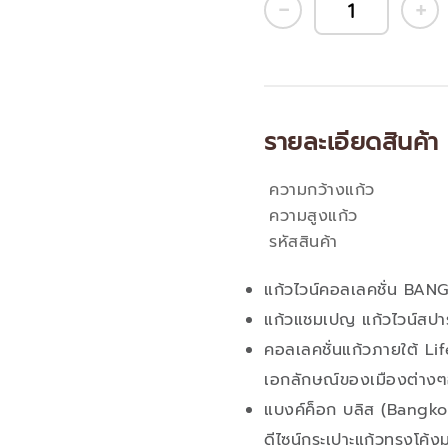
รายละเอียดสินค้า
ความกว้างแก้ว
คุณสมบัติ
ความสูงแก้ว
รหัสสินค้า
แก้วไวน์คอลเลคชั่น BA
แก้วแชมเปญ แก้วไวน์สปา
คอลเลคชั่นแก้วภายใต้ Life
เอกลักษณ์ของเมืองต่างๆ
แบงค์ค็อก บลิส (Bangko
ดีไซน์กระเปาะแก้วทรงโค