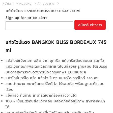
หน้าแรก
หมวดหมู่
All Lucaris
แก้วไวน์แดง BANGKOK BLISS BORDEAUX 745 ml
Sign up for price alert
สมัครรับข่าวสาร
แก้วไวน์แดง BANGKOK BLISS BORDEAUX 745
ml
แก้วไวน์แบ็งคอก บลิส จาก ลูคาริส แก้วคริสตัลปลอดสารตะกั่ว
แก้วไวน์คุณภาพระดับเวิลด์คลาส ดีไซน์ที่สวยหรูทันสมัย ได้รับแรง
บันดาลใจการวิถีชีวิตชาวเมืองกรุงเทพฯ แบบสบายๆ
แก้วไวน์บอร์โด หรือ แก้วไวน์แดง ขนาดโอเวอร์ไซด์ 745 ml
ขอบปากบาง ขนาดโอเวอร์ไซด์ ใส ไร้รอยต่อ พร้อมฐานแก้วแบบ
เรียบ
แข็งแรง ทนทาน สามารถเข้าเครื่องล้างจานได้
100% เป็นมิตรกับสิ่งแวดล้อม ปลอดภัยต่อสุขภาพ สามารถใช้ช้ำ
ได้
เหมาะอย่างยิ่งสำหรับการดื่มไวน์ในทุกๆวัน และดินเนอร์ใน