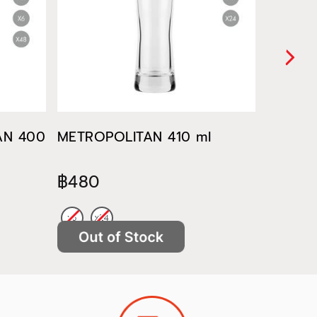
TAN 400
METROPOLITAN 410 ml
METROP
฿480
฿522