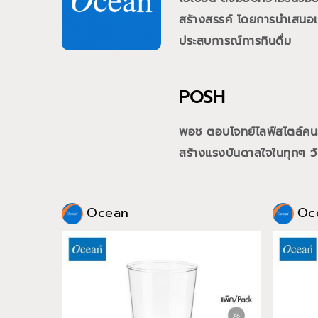
สร้างสรรค์ โดยการนำเสนอเคร
ประสบการณ์การกินดื่ม
POSH
พอช ตอบโจทย์ไลฟ์สไตล์คนรุ่
สร้างแรงบันดาลใจในทุกๆ วั
Ocean
Oc