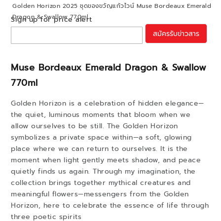
Golden Horizon 2025 ชุดของขวัญแก้วไวน์ Muse Bordeaux Emerald
Dragon & Swallow 770ml
Sign up for price alert
สมัครรับข่าวสาร
Muse Bordeaux Emerald Dragon & Swallow
770ml
Golden Horizon is a celebration of hidden elegance—
the quiet, luminous moments that bloom when we
allow ourselves to be still. The Golden Horizon
symbolizes a private space within—a soft, glowing
place where we can return to ourselves. It is the
moment when light gently meets shadow, and peace
quietly finds us again. Through my imagination, the
collection brings together mythical creatures and
meaningful flowers—messengers from the Golden
Horizon, here to celebrate the essence of life through
three poetic spirits