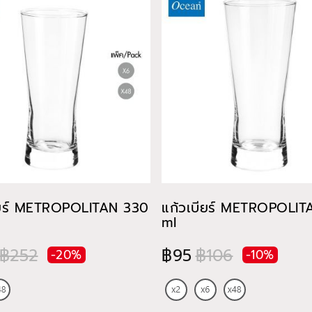
ียร์ METROPOLITAN 330
แก้วเบียร์ METROPOLI
ml
฿252
฿95
฿106
-20%
-10%