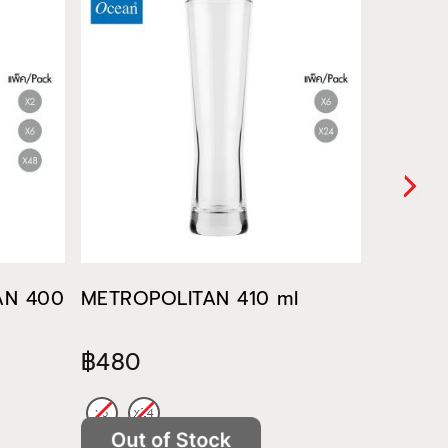
TAN 400
METROPOLITAN 410 ml
METROP
฿480
฿522