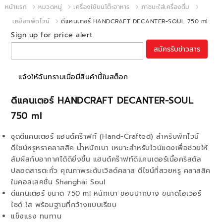
หน้าแรก
หมวดหมู่
เครื่องใช้บนโต๊ะอาหาร
ภาชนะใส่เครื่องดื่ม
เหยือกพักไวน์
ดีแคนเตอร์ HANDCRAFT DECANTER-SOUL 750 ml
Sign up for price alert
สมัครรับข่าวสาร
แจ้งให้ฉันทราบเมื่อมีสินค้านี้ในสต็อก
ดีแคนเตอร์ HANDCRAFT DECANTER-SOUL
750 ml
ชุดดีแคนเตอร์ แฮนด์คร๊าฟท์ (Hand-Crafted) สำหรับพักไวน์
ดีไซน์หรูหราคลาสสิค น้ำหนักเบา เหมาะสำหรับไวน์แดงเพื่อช่วยให้
สัมผัสกับอากาศได้ดียิ่งขึ้น แฮนด์คร๊าฟท์ดีแคนเตอร์เนื้อคริสตัล
ปลอดสารตะกั่ว คุณภาพระดับเวิลด์คลาส ดีไซน์ที่สวยหรู คลาสสิค
ในคอลเลคชั่น Shanghai Soul
ดีแคนเตอร์ ขนาด 750 ml หนักเบา ขอบปากบาง ขนาดโอเวอร์
ไซด์ ใส พร้อมฐานที่กว้างแบบเรียบ
แข็งแรง ทนทาน