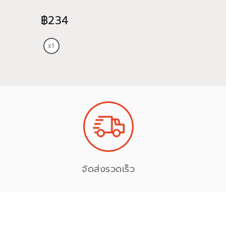
฿234
฿474
จัดส่งรวดเร็ว