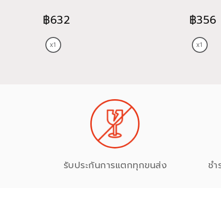
฿632
฿356
รับประกันการแตกทุกขนส่ง
ชำ