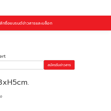
ักชื่อ
แบรนด์
ข่าวสารและบล็อก
ert
สมัครรับข่าวสาร
23xH5cm.
ูง