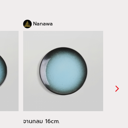
Nanawa
Nan
จานกลม 16cm.
ถ้วย 17