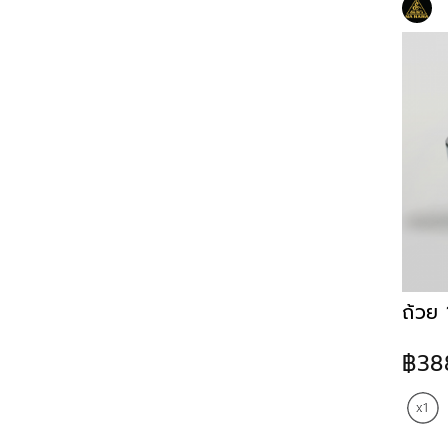
ถ้วย
฿38