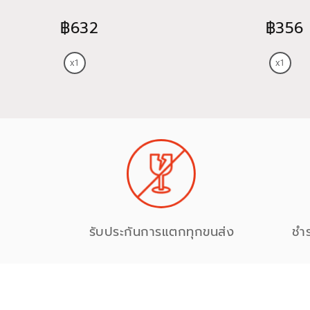
฿632
฿356
รับประกันการแตกทุกขนส่ง
ชำ