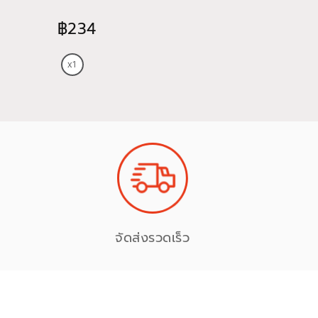
฿234
฿474
จัดส่งรวดเร็ว