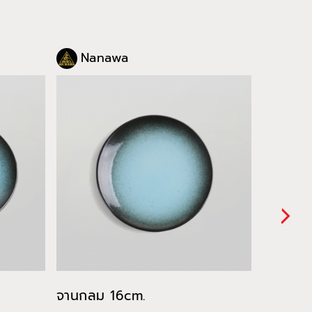
Nanawa
Nan
จานกลม 16cm.
ถ้วย 17