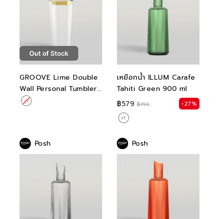
GROOVE Lime Double
เหยือกน้ำ ILLUM Carafe
Wall Personal Tumbler
Tahiti Green 900 ml
440 ml
฿579
-27%
฿790
Posh
Posh