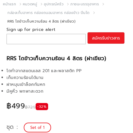
หน้าแรก
หมวดหมู่
อุปกรณ์ครัว
ภาชนะบรรจุอาหาร
กล่องเก็บอาหาร กล่องถนอมอาหาร กล่องข้าว ปิ่นโต
RRS โถข้าวเก็บความร้อน 4 ลิตร (ฝาเขียว)
Sign up for price alert
สมัครรับข่าวสาร
RRS โถข้าวเก็บความร้อน 4 ลิตร (ฝาเขียว)
โถทำจากสแตนเลส 201 และพลาสติก PP
เก็บความร้อนได้นาน
ฝาหมุนเข้าล็อคกันหก
มีหูหิ้ว พกพาสะดวก
฿499
-32%
฿729
ชุด
Set of 1