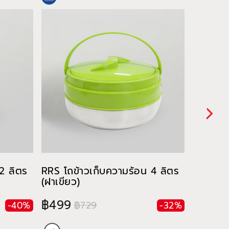
2 ลิตร
RRS โถข้าวเก็บความร้อน 4 ลิตร
RRS ปิ่น
(ฝาเขียว)
2.1 ลิตร
฿499
฿379
฿729
-40%
-32%