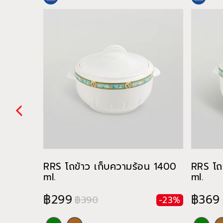
RRS โถข้าว เก็บความร้อน 1400
RRS โถ
ml.
ml.
฿299
฿369
฿390
-23%