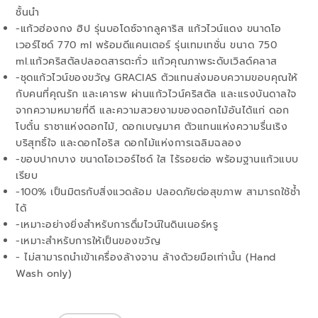
ชั้นนำ
-แก้วฮ่องกง ฮิป รุ่นบอโดซ์จากลูคาริส แก้วไวน์แดง ขนาดโอ
เวอร์ไซด์ 770 ml พร้อมดีแคนเตอร์ รุ่นเทมเทชั่น ขนาด 750
ml.แก้วคริสตัลปลอดสารตะกั่ว แก้วคุณภาพระดับเวิลด์คลาส
-ชุดแก้วไวน์ของขวัญ GRACIAS ตัวแทนส่งมอบความขอบคุณให้
กับคนที่คุณรัก และเคารพ ผ่านแก้วไวน์คริสตัล และแรงบันดาลใจ
จากความหมายที่ดี และความสวยงามของดอกไม้อันได้แก่ ดอก
โบตั๋น ราชาแห่งดอกไม้, ดอกเบญมาศ ตัวแทนแห่งความรื่นเริง
บริสุทธิ์ใจ และดอกไอริส ดอกไม้แห่งการเฉลิมฉลอง
-ขอบปากบาง ขนาดโอเวอร์ไซด์ ใส ไร้รอยต่อ พร้อมฐานแก้วแบบ
เรียบ
-100% เป็นมิตรกับสิ่งแวดล้อม ปลอดภัยต่อสุขภาพ สามารถใช้ช้ำ
ได้
-เหมาะอย่างยิ่งสำหรับการดื่มไวน์ในดินเนอร์หรู
-เหมาะสำหรับการให้เป็นของขวัญ
- ไม่สามารถนำเข้าเครื่องล้างจาน ล้างด้วยมือเท่านั้น (Hand
Wash only)