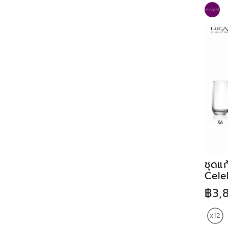
ชุดแก
Cele
฿3,