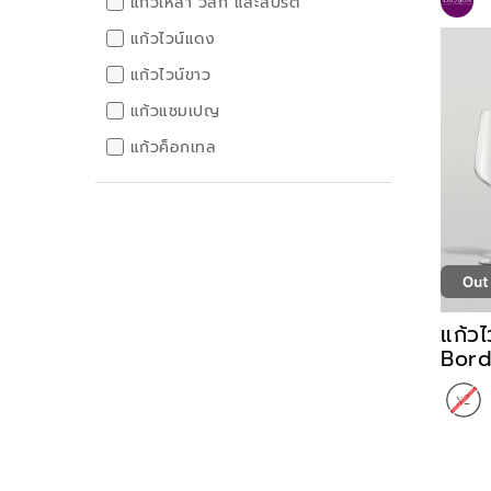
แก้วเหล้า วิสกี้ และสปิริต
แก้วไวน์แดง
แก้วไวน์ขาว
แก้วแชมเปญ
แก้วค็อกเทล
แก้ว
Bord
Red 