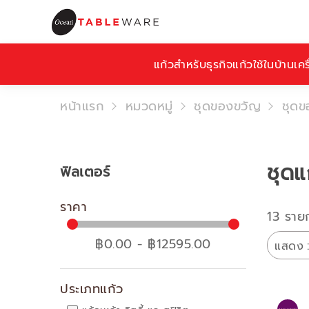
แก้วสำหรับธุรกิจ
แก้วใช้ในบ้าน
เคร
หน้าแรก
หมวดหมู่
ชุดของขวัญ
ชุดข
ชุดแ
ฟิลเตอร์
ราคา
13 ราย
฿0.00 - ฿12595.00
แสดง
ประเภทแก้ว