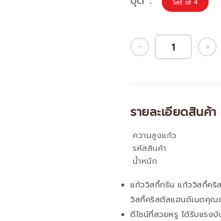
ชุด
Set of 4
รายละเอียดสินค้า
ความสูงแก้ว
คุณสมบัติ
รหัสสินค้า
น้ำหนัก
แก้ววิสกี้กรัน แก้ววิสกี้
วิสกี้คริสตัลแฮนด์เมดคุณ
ดีไซน์ที่สวยหรู ได้รับแรง