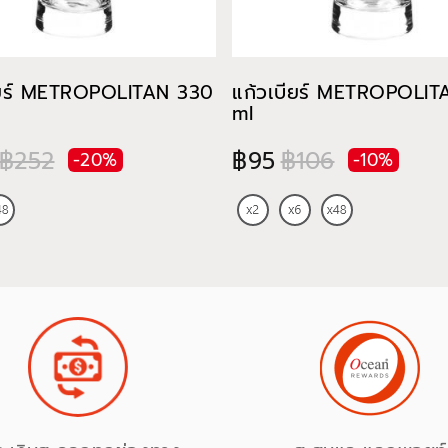
ียร์ METROPOLITAN 330
แก้วเบียร์ METROPOLI
ml
฿252
฿95
฿106
-20%
-10%