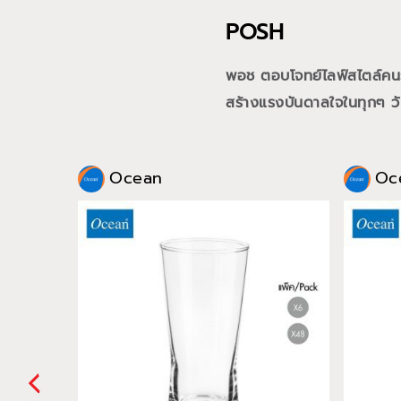
POSH
พอช ตอบโจทย์ไลฟ์สไตล์คนรุ่
สร้างแรงบันดาลใจในทุกๆ วั
Ocean
Oc