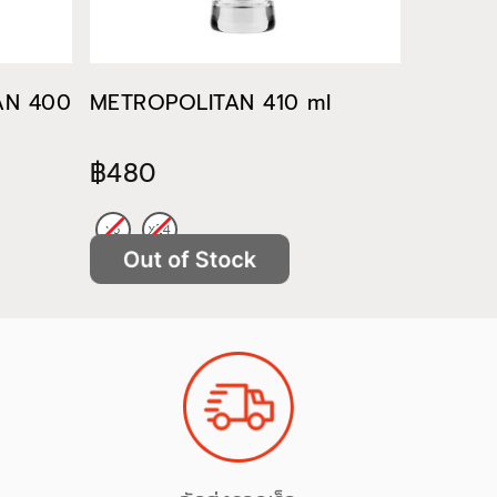
TAN 400
METROPOLITAN 410 ml
METROP
฿480
฿522