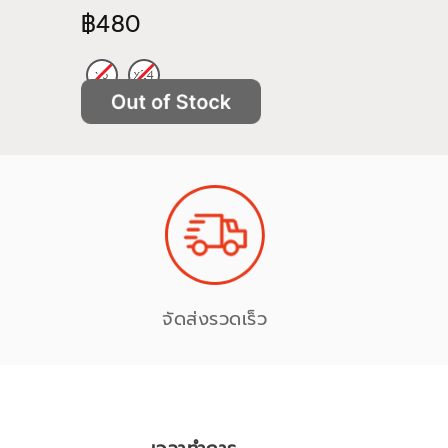
฿480
฿522
จัดส่งรวดเร็ว