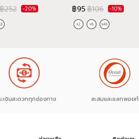
฿252
฿95
฿106
-20%
-10%
ระเงินสะดวกทุกช่องทาง
สะสมและแลกพอยท์