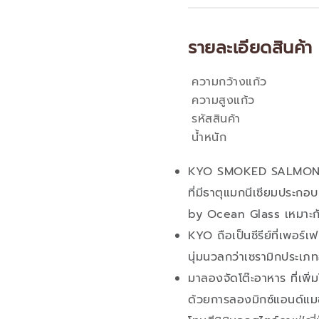
รายละเอียดสินค้า
ความกว้างแก้ว
คุณสมบัติ
ความสูงแก้ว
รหัสสินค้า
น้ำหนัก
KYO SMOKED SALMON BO
ที่มีธาตุแมกนีเซียมประกอ
by Ocean Glass เหมาะกั
KYO ถือเป็นซีรีย์ที่เพอร์เ
นุ่มนวลกว่าเซรามิกประเภท
มาลองจัดโต๊ะอาหาร ที่เพิ
ด้วยการลองมิกซ์แอนด์แม