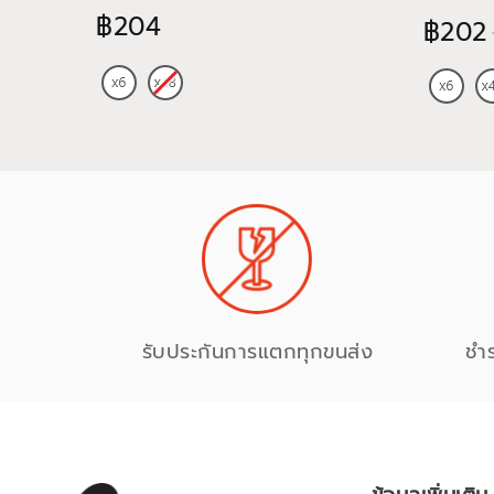
฿204
฿202
รับประกันการแตกทุกขนส่ง
ชำ