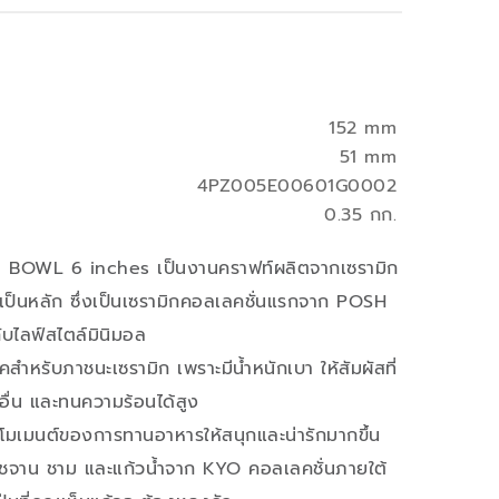
152 mm
51 mm
4PZ005E00601G0002
0.35 กก.
WL 6 inches เป็นงานคราฟท์ผลิตจากเซรามิก
บเป็นหลัก ซึ่งเป็นเซรามิกคอลเลคชั่นแรกจาก POSH
บไลฟ์สไตล์มินิมอล
ฟคสำหรับภาชนะเซรามิก เพราะมีน้ำหนักเบา ให้สัมผัสที่
อื่น และทนความร้อนได้สูง
่มโมเมนต์ของการทานอาหารให้สนุกและน่ารักมากขึ้น
ชจาน ชาม และแก้วน้ำจาก KYO คอลเลคชั่นภายใต้