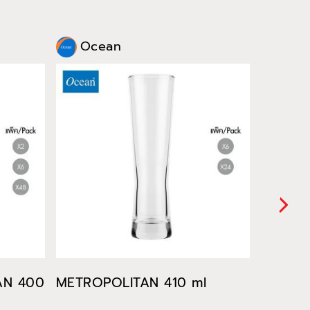
Ocean
Oce
TAN 400
METROPOLITAN 410 ml
METROP