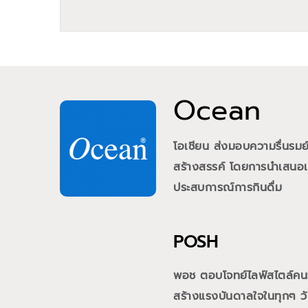
Ocean
โอเชียน ส่งมอบความรื่นรม
สร้างสรรค์ โดยการนำเสนอเคร
ประสบการณ์การกินดื่ม
POSH
พอช ตอบโจทย์ไลฟ์สไตล์คนรุ่
สร้างแรงบันดาลใจในทุกๆ วั