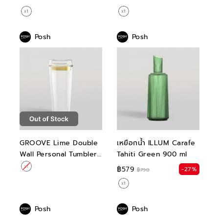
Posh
Posh
GROOVE Lime Double
เหยือกน้ำ ILLUM Carafe
Wall Personal Tumbler
Tahiti Green 900 ml
440 ml
฿579
-27%
฿790
Posh
Posh