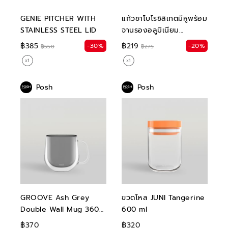
GENIE PITCHER WITH
แก้วชาโบโรซิลิเกตมีหูพร้อม
STAINLESS STEEL LID
จานรองอลูมิเนียม
KLASSY LAGOM TEA
฿385
฿219
-30%
-20%
฿550
฿275
CUP & SAUCER 250
ML.
Posh
Posh
GROOVE Ash Grey
ขวดโหล JUNI Tangerine
Double Wall Mug 360
600 ml
ml.
฿370
฿320