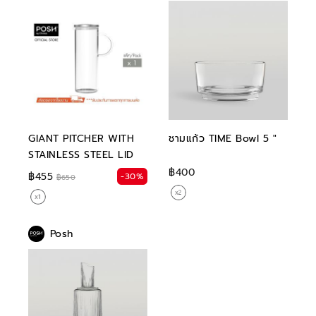
GIANT PITCHER WITH
ชามแก้ว TIME Bowl 5 "
STAINLESS STEEL LID
฿400
฿455
-30%
฿650
Posh