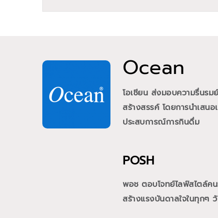
Ocean
โอเชียน ส่งมอบความรื่นรม
สร้างสรรค์ โดยการนำเสนอเคร
ประสบการณ์การกินดื่ม
POSH
พอช ตอบโจทย์ไลฟ์สไตล์คนรุ่
สร้างแรงบันดาลใจในทุกๆ วั