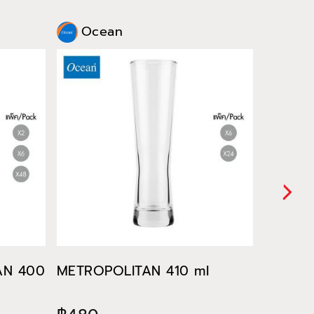
Ocean
Oce
TAN 400
METROPOLITAN 410 ml
METROP