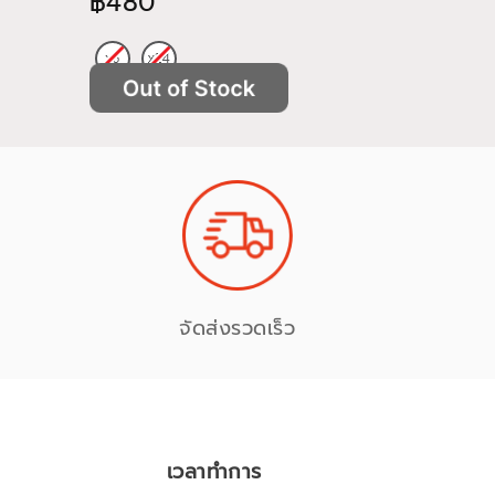
฿480
฿522
จัดส่งรวดเร็ว
เวลาทำการ