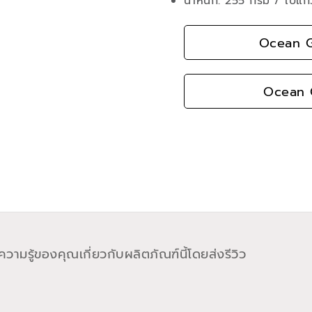
น้ำหนัก: 255 กรัม / ใบแก้
Ocean G
Ocean G
วามรู้ของคุณเกี่ยวกับผลิตภัณฑ์นี้โดยส่งรีวิว