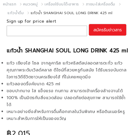
หน้าแรก
หมวดหมู่
เครื่องใช้บนโต๊ะอาหาร
ภาชนะใส่เครื่องดื่ม
แก้วน้ำดื่ม
แก้วน้ำ SHANGHAI SOUL LONG DRINK 425 ml
Sign up for price alert
สมัครรับข่าวสาร
แก้วน้ำ SHANGHAI SOUL LONG DRINK 425 ml
แก้ว เซียงไฮ โซล จากลูคาริส แก้วคริสตัลปลอดสารตะกั่ว แก้ว
คุณภาพระดับเวิลด์คลาส ดีไซน์ที่สวยหรูทันสมัย ได้รับแรงบันดาล
ใจการวิถีชีวิตชาวนครเซียงไฮ้ ที่ไม่เคยหยุดนิ่ง
แก้วลองดริ้งค์ขนาด 425 ml
ขอบปากบาง ใส แข็งแรง ทนทาน สามารถเข้าเครื่องล้างจานได้
100% เป็นมิตรกับสิ่งแวดล้อม ปลอดภัยต่อสุขภาพ สามารถใช้ช้ำ
ได้
เหมาะอย่างยิ่งสำหรับการดื่มค็อกเทลในวันพิเศษ หรือดินเนอร์หรู
เหมาะสำหรับการให้เป็นของขวัญ
฿2,015