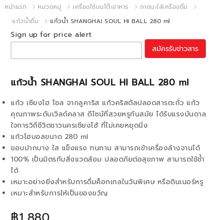
หน้าแรก
หมวดหมู่
เครื่องใช้บนโต๊ะอาหาร
ภาชนะใส่เครื่องดื่ม
แก้วน้ำดื่ม
แก้วน้ำ SHANGHAI SOUL HI BALL 280 ml
Sign up for price alert
สมัครรับข่าวสาร
แก้วน้ำ SHANGHAI SOUL HI BALL 280 ml
แก้ว เซียงไฮ โซล จากลูคาริส แก้วคริสตัลปลอดสารตะกั่ว แก้ว
คุณภาพระดับเวิลด์คลาส ดีไซน์ที่สวยหรูทันสมัย ได้รับแรงบันดาล
ใจการวิถีชีวิตชาวนครเซียงไฮ้ ที่ไม่เคยหยุดนิ่ง
แก้วไฮบอลขนาด 280 ml
ขอบปากบาง ใส แข็งแรง ทนทาน สามารถเข้าเครื่องล้างจานได้
100% เป็นมิตรกับสิ่งแวดล้อม ปลอดภัยต่อสุขภาพ สามารถใช้ช้ำ
ได้
เหมาะอย่างยิ่งสำหรับการดื่มค็อกเทลในวันพิเศษ หรือดินเนอร์หรู
เหมาะสำหรับการให้เป็นของขวัญ
฿1,880