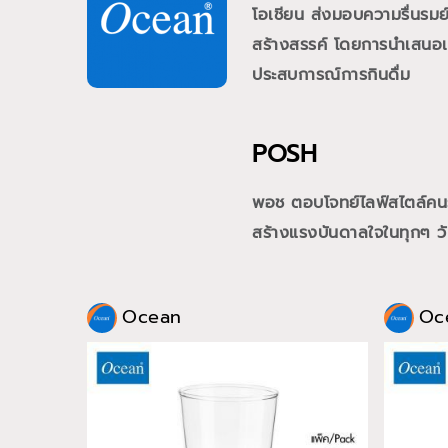
โอเชียน ส่งมอบความรื่นรม
สร้างสรรค์ โดยการนำเสนอเคร
ประสบการณ์การกินดื่ม
POSH
พอช ตอบโจทย์ไลฟ์สไตล์คนรุ่
สร้างแรงบันดาลใจในทุกๆ วั
Ocean
Oc