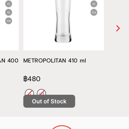
TAN 400
METROPOLITAN 410 ml
METROP
฿480
฿522