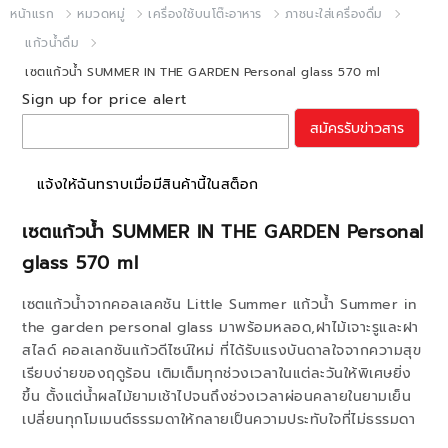
หน้าแรก
หมวดหมู่
เครื่องใช้บนโต๊ะอาหาร
ภาชนะใส่เครื่องดื่ม
แก้วน้ำดื่ม
เซตแก้วน้ำ SUMMER IN THE GARDEN Personal glass 570 ml
Sign up for price alert
สมัครรับข่าวสาร
แจ้งให้ฉันทราบเมื่อมีสินค้านี้ในสต็อก
เซตแก้วน้ำ SUMMER IN THE GARDEN Personal
glass 570 ml
เซตแก้วน้ำจากคอลเลคชัน Little Summer แก้วน้ำ Summer in
the garden personal glass มาพร้อมหลอด,ฝาไม้เจาะรูและฝา
สไลด์ คอลเลกชันแก้วดีไซน์ใหม่ ที่ได้รับแรงบันดาลใจจากความสุข
เรียบง่ายของฤดูร้อน เติมเต็มทุกช่วงเวลาในแต่ละวันให้พิเศษยิ่ง
ขึ้น ตั้งแต่น้ำผลไม้ยามเช้าไปจนถึงช่วงเวลาผ่อนคลายในยามเย็น
เปลี่ยนทุกโมเมนต์ธรรมดาให้กลายเป็นความประทับใจที่ไม่ธรรมดา