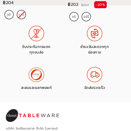
฿204
฿202
-20%
฿252
รับประกันการแตก
ชำระเงินสะดวกทุก
ทุกขนส่ง
ช่องทาง
สะสมและแลกพอยท์
จัดส่งรวดเร็ว
บริษัท โอเชียนกลาส จำกัด (มหาชน)