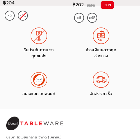
฿204
฿202
-20%
฿252
รับประกันการแตก
ชำระเงินสะดวกทุก
ทุกขนส่ง
ช่องทาง
สะสมและแลกพอยท์
จัดส่งรวดเร็ว
บริษัท โอเชียนกลาส จำกัด (มหาชน)