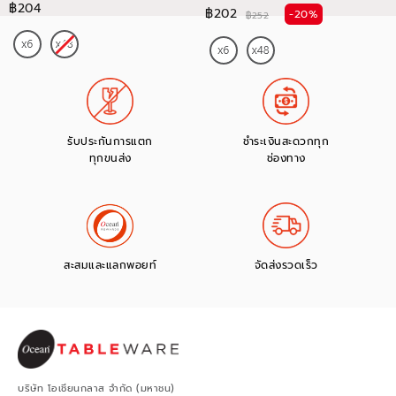
฿204
฿202
-20%
฿252
รับประกันการแตก
ชำระเงินสะดวกทุก
ทุกขนส่ง
ช่องทาง
สะสมและแลกพอยท์
จัดส่งรวดเร็ว
บริษัท โอเชียนกลาส จำกัด (มหาชน)