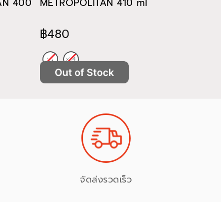
TAN 400
METROPOLITAN 410 ml
METROP
฿480
฿522
จัดส่งรวดเร็ว