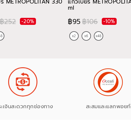
ียร์ METROPOLITAN 330
แก้วเบียร์ METROPOLI
ml
฿252
฿95
฿106
-20%
-10%
ระเงินสะดวกทุกช่องทาง
สะสมและแลกพอยท์