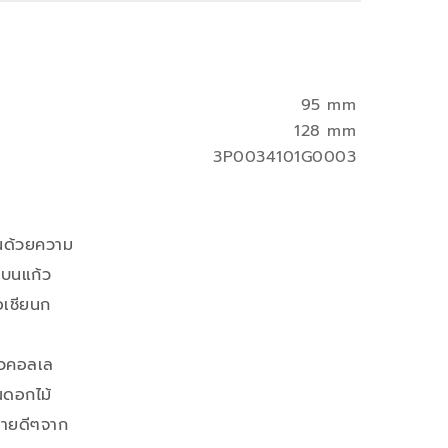
95 mm
128 mm
3P0034101G0003
้นด้วยความ
้บนแก้ว
อเชียนก
ัวคอลเล
ณดอกไม้
มายดีๆจาก