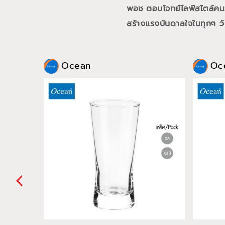
พอช ตอบโจทย์ไลฟ์สไตล์คนรุ่
สร้างแรงบันดาลใจในทุกๆ วั
Ocean
Oc