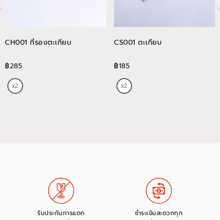
CH001 ที่รองตะเกียบ
CS001 ตะเกียบ
฿285
฿185
รับประกันการแตก
ชำระเงินสะดวกทุก