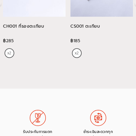
CH001 ที่รองตะเกียบ
CS001 ตะเกียบ
฿285
฿185
รับประกันการแตก
ชำระเงินสะดวกทุก