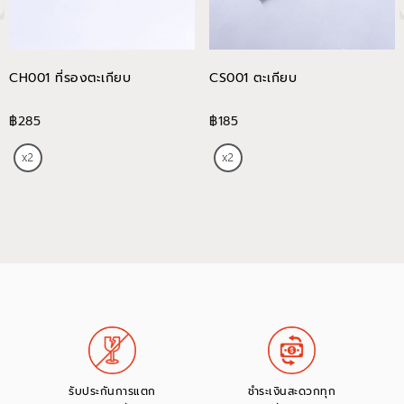
CH001 ที่รองตะเกียบ
CS001 ตะเกียบ
฿285
฿185
รับประกันการแตก
ชำระเงินสะดวกทุก