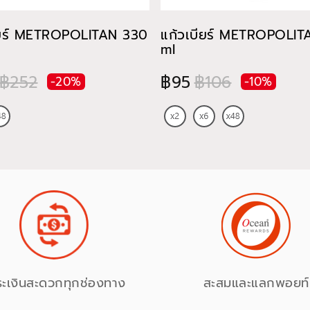
ียร์ METROPOLITAN 330
แก้วเบียร์ METROPOLI
ml
฿252
฿95
฿106
-20%
-10%
ระเงินสะดวกทุกช่องทาง
สะสมและแลกพอยท์