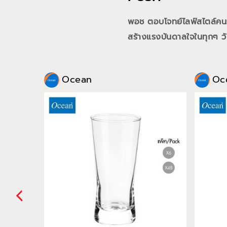
พอช ตอบโจทย์ไลฟ์สไตล์คนรุ่
สร้างแรงบันดาลใจในทุกๆ วั
Ocean
Oc