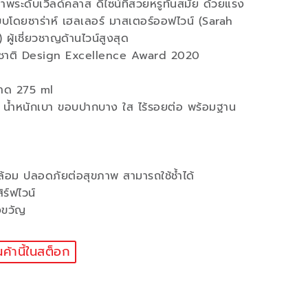
พระดับเวิลด์คลาส ดีไซน์ที่สวยหรูทันสมัย ด้วยแรง
บโดยซาร่าห์ เฮลเลอร์ มาสเตอร์ออฟไวน์ (Sarah
ผู้เชี่ยวชาญด้านไวน์สูงสุด
าชาติ Design Excellence Award 2020
ขนาด 275 ml
ด น้ำหนักเบา ขอบปากบาง ใส ไร้รอยต่อ พร้อมฐาน
ล้อม ปลอดภัยต่อสุขภาพ สามารถใช้ช้ำได้
ิร์ฟไวน์
งขวัญ
นค้านี้ในสต็อก