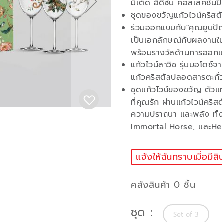
มิเต็ด อิดิชั่น คอลเลคชั่น
ชุดของขวัญแก้วไวน์คริสต
ร่วมออกแบบกับ"คุณยูนปัณ
เป็นเอกลักษณ์กับผลงานใน
พร้อมรางวัลด้านการออกแ
แก้วไวน์ลาวิช รุ่นบอโดซ์
แก้วคริสตัลปลอดสารตะกั่
ชุดแก้วไวน์ของขวัญ ตัว
ที่คุณรัก ผ่านแก้วไวน์คร
ความปราถนา และพลัง ทั้
Immortal Horse, และHe
แจ้งให้ฉันทราบเมื่อมีสิ
คลังสินค้า 0 ชิ้น
ชุด
Set of 3