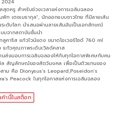
ปี 2024
ัลสุดหรู สำหรับช่วงเวลาแห่งการเฉลิมฉลอง
พัท เตชเมธากุล", นักออกแบบชาวไทย ที่มีลายเส้น
ระดับโลก นำเสนอผ่านลายเส้นอันเป็นเอกลักษณ์
บบจากสถาบันชั้นนำ
จากลูคาริส แก้วไวน์แดง ขนาดโอเวอร์ไซด์ 760 ml
ว แก้วคุณภาพระดับเวิลด์คลาส
แทนส่งมอบการเฉลิมฉลองให้กับทุกโอกาสพิเศษกับคน
ิสตัล สัญลักษณ์ของสัตว์มงคล เพื่อเป็นตัวแทนของ
งสาม คือ Dionysus's Leopard,Poseidon's
ra's Peacock ในทุกโอกาสแห่งการเฉลิมฉลอง
นค้านี้ในสต็อก