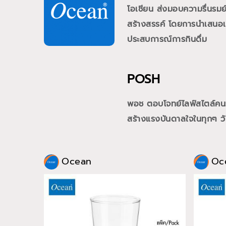
โอเชียน ส่งมอบความรื่นรม
สร้างสรรค์ โดยการนำเสนอเคร
ประสบการณ์การกินดื่ม
POSH
พอช ตอบโจทย์ไลฟ์สไตล์คนรุ่
สร้างแรงบันดาลใจในทุกๆ วั
Ocean
Oc