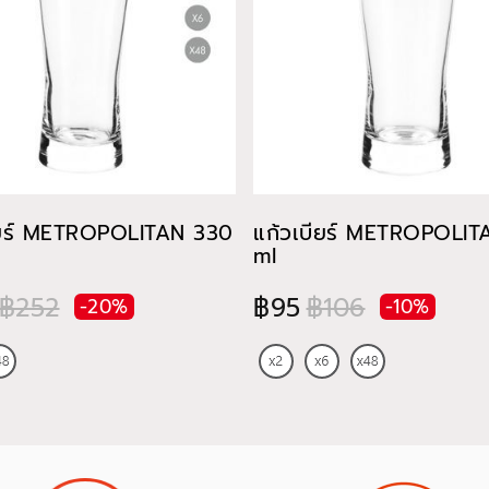
ียร์ METROPOLITAN 330
แก้วเบียร์ METROPOLI
ml
฿252
฿95
฿106
-20%
-10%