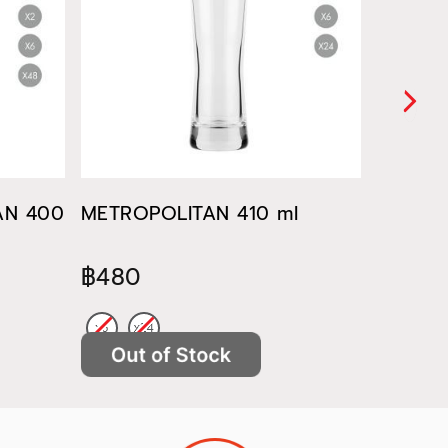
TAN 400
METROPOLITAN 410 ml
METROP
฿480
฿522