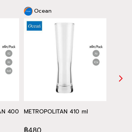
Ocean
Oce
TAN 400
METROPOLITAN 410 ml
METROP
฿480
฿522