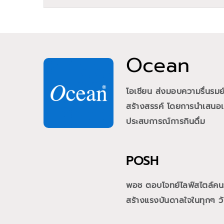
Ocean
โอเชียน ส่งมอบความรื่นรม
สร้างสรรค์ โดยการนำเสนอเคร
ประสบการณ์การกินดื่ม
POSH
พอช ตอบโจทย์ไลฟ์สไตล์คนรุ่
สร้างแรงบันดาลใจในทุกๆ วั