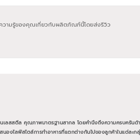
วามรู้ของคุณเกี่ยวกับผลิตภัณฑ์นี้โดยส่งรีวิว
ัวสเตนเลสสตีล คุณภาพมาตรฐานสากล โดยคำนึงถึงความครบครันด
สนองไลฟ์สไตล์การทำอาหารที่แตกต่างกันไปของลูกค้าในแต่ละกลุ่ม ไ