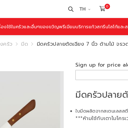
0
TH
ื่องใช้ในครัวและอื่นๆ
ของขวัญพรีเมียม
บริการแก้วสกรีนโลโก้และสล
องครัว
มีด
มีดครัวปลายตัดเฉียง 7 นิ้ว ด้ามไม้ จรว
Sign up for price al
มีดครัวปลายตั
ใบมีดผลิตจากสเตนเลสสตีล
***ห้ามใช้กับเตาไมโคร