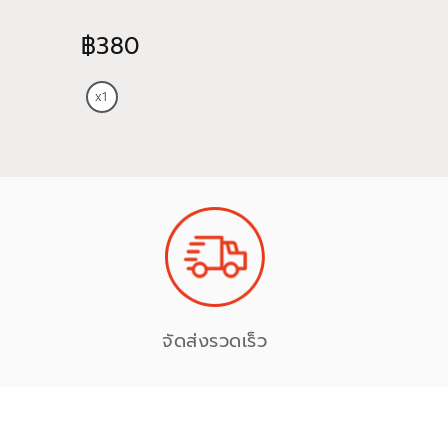
฿380
฿465
จัดส่งรวดเร็ว