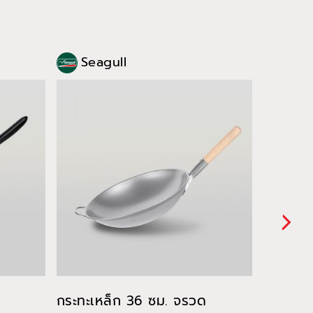
Seagull
Sea
กระทะเหล็ก 36 ซม. จรวด
กระทะด้