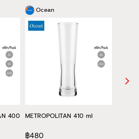
Ocean
Oce
TAN 400
METROPOLITAN 410 ml
METROP
฿480
฿522