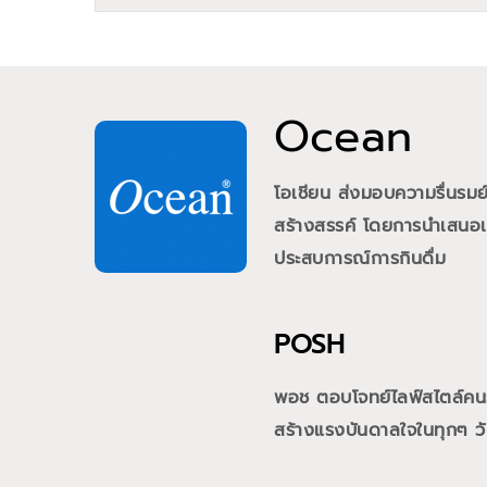
Ocean
โอเชียน ส่งมอบความรื่นรม
สร้างสรรค์ โดยการนำเสนอเคร
ประสบการณ์การกินดื่ม
POSH
พอช ตอบโจทย์ไลฟ์สไตล์คนรุ่
สร้างแรงบันดาลใจในทุกๆ วั