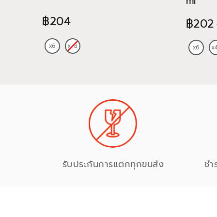
ml
฿204
฿202
รับประกันการแตกทุกขนส่ง
ชำ