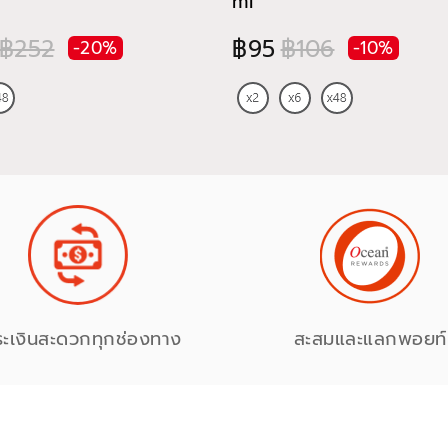
ml
฿252
฿95
฿106
-20%
-10%
ระเงินสะดวกทุกช่องทาง
สะสมและแลกพอยท์