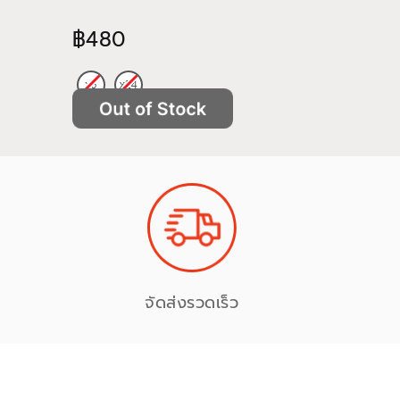
฿480
฿522
จัดส่งรวดเร็ว