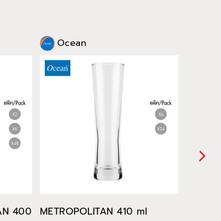
Ocean
Oce
TAN 400
METROPOLITAN 410 ml
METROP