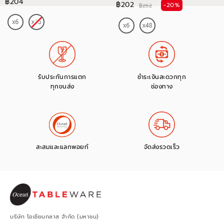
฿204
฿202
-20%
฿252
รับประกันการแตก
ชำระเงินสะดวกทุก
ทุกขนส่ง
ช่องทาง
สะสมและแลกพอยท์
จัดส่งรวดเร็ว
บริษัท โอเชียนกลาส จำกัด (มหาชน)